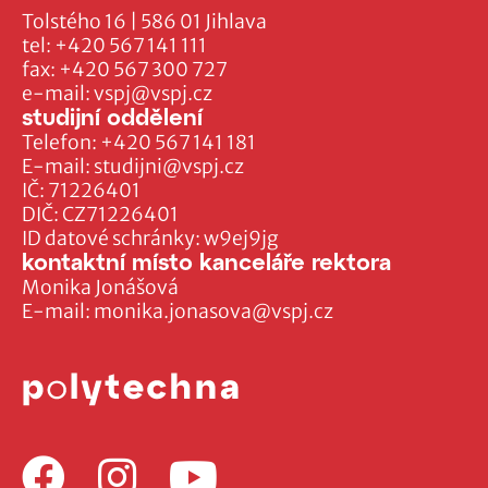
Tolstého 16 | 586 01 Jihlava
tel:
+420 567 141 111
fax:
+420 567 300 727
e-mail:
vspj@vspj.cz
studijní oddělení
Telefon:
+420 567 141 181
E-mail:
studijni@vspj.cz
IČ: 71226401
DIČ: CZ71226401
ID datové schránky: w9ej9jg
kontaktní místo kanceláře rektora
Monika Jonášová
E-mail:
monika.jonasova@vspj.cz