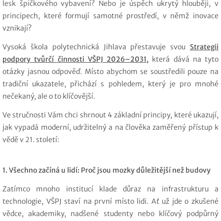
lesk špičkového vybavení? Nebo je úspěch ukrytý hlouběji, v
principech, které formují samotné prostředí, v němž inovace
vznikají?
Vysoká škola polytechnická Jihlava přestavuje svou
Strategii
podpory tvůrčí činnosti VŠPJ 2026–2031
,
která dává na tyto
otázky jasnou odpověď. Místo abychom se soustředili pouze na
tradiční ukazatele, přichází s pohledem, který je pro mnohé
nečekaný, ale o to klíčovější.
Ve stručnosti Vám chci shrnout 4 základní principy, které ukazují,
jak vypadá moderní, udržitelný a na člověka zaměřený přístup k
vědě v 21. století:
1. Všechno začíná u lidí: Proč jsou mozky důležitější než budovy
Zatímco mnoho institucí klade důraz na infrastrukturu a
technologie, VŠPJ staví na první místo lidi. Ať už jde o zkušené
vědce, akademiky, nadšené studenty nebo klíčový podpůrný