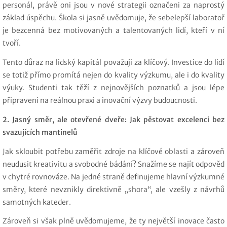
personál, právě oni jsou v nové strategii označeni za naprostý
základ úspěchu. Škola si jasně uvědomuje, že sebelepší laboratoř
je bezcenná bez motivovaných a talentovaných lidí, kteří v ní
tvoří.
Tento důraz na lidský kapitál považuji za klíčový. Investice do lidí
se totiž přímo promítá nejen do kvality výzkumu, ale i do kvality
výuky. Studenti tak těží z nejnovějších poznatků a jsou lépe
připraveni na reálnou praxi a inovační výzvy budoucnosti.
2. Jasný směr, ale otevřené dveře: Jak pěstovat excelenci bez
svazujících mantinelů
Jak skloubit potřebu zaměřit zdroje na klíčové oblasti a zároveň
neudusit kreativitu a svobodné bádání? Snažíme se najít odpověď
v chytré rovnováze. Na jedné straně definujeme hlavní výzkumné
směry, které nevznikly direktivně „shora“, ale vzešly z návrhů
samotných kateder.
Zároveň si však plně uvědomujeme, že ty největší inovace často