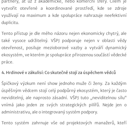
partnery, ať už z akademické, nebo komerční sféry. Cílem je
vytvořit otevřené a koordinované prostředí, kde se zdroje
využívají na maximum a kde spolupráce nahrazuje neefektivní
duplicitu.
Tento přístup je dle mého názoru nejen ekonomicky chytrý, ale
také vysoce udržitelný. VŠPJ podporuje nejen v oblasti vědy
otevřenost, posiluje mezioborové vazby a vytváří dynamický
ekosystém, ve kterém je spolupráce přirozenou součástí vědecké
práce.
4. Hrdinové v zákulisí: Co skutečně stojí za úspěchem vědců
Špičkový výzkum není show jednoho muže či ženy. Za každým
úspěšným vědcem stojí celý podpůrný ekosystém, který je často
neviditelný, ale naprosto zásadní. VŠPJ tuto „neviditelnou sílu“
vnímá jako jeden ze svých strategických pilířů. Nejde jen o
administrativu, ale o integrovaný systém podpory.
Tento systém zahrnuje vše od projektových manažerů, kteří