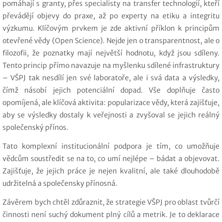
pomáhají s granty, přes specialisty na transfer technologií, kteří
převádějí objevy do praxe, až po experty na etiku a integritu
výzkumu. Klíčovým prvkem je zde aktivní příklon k principům
otevřené vědy (Open Science). Nejde jen o transparentnost, ale o
filozofii, že poznatky mají největší hodnotu, když jsou sdíleny.
Tento princip přímo navazuje na myšlenku sdílené infrastruktury
– VŠPJ tak nesdílí jen své laboratoře, ale i svá data a výsledky,
čímž násobí jejich potenciální dopad. Vše doplňuje často
opomíjená, ale klíčová aktivita: popularizace vědy, která zajišťuje,
aby se výsledky dostaly k veřejnosti a zvyšoval se jejich reálný
společenský přínos.
Tato komplexní institucionální podpora je tím, co umožňuje
vědcům soustředit se na to, co umí nejlépe – bádat a objevovat.
Zajišťuje, že jejich práce je nejen kvalitní, ale také dlouhodobě
udržitelná a společensky přínosná.
Závěrem bych chtěl zdůraznit, že strategie VŠPJ pro oblast tvůrčí
činnosti není suchý dokument plný cílů a metrik. Je to deklarace