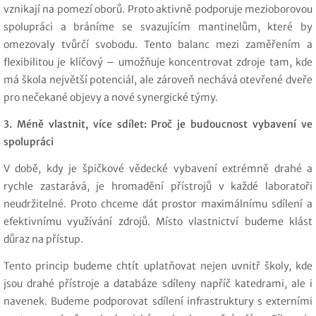
vznikají na pomezí oborů. Proto aktivně podporuje mezioborovou
spolupráci a bráníme se svazujícím mantinelům, které by
omezovaly tvůrčí svobodu. Tento balanc mezi zaměřením a
flexibilitou je klíčový – umožňuje koncentrovat zdroje tam, kde
má škola největší potenciál, ale zároveň nechává otevřené dveře
pro nečekané objevy a nové synergické týmy.
3. Méně vlastnit, více sdílet: Proč je budoucnost vybavení ve
spolupráci
V době, kdy je špičkové vědecké vybavení extrémně drahé a
rychle zastarává, je hromadění přístrojů v každé laboratoři
neudržitelné. Proto chceme dát prostor maximálnímu sdílení a
efektivnímu využívání zdrojů. Místo vlastnictví budeme klást
důraz na přístup.
Tento princip budeme chtít uplatňovat nejen uvnitř školy, kde
jsou drahé přístroje a databáze sdíleny napříč katedrami, ale i
navenek. Budeme podporovat sdílení infrastruktury s externími