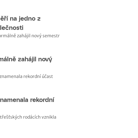
ěří na jedno z
lečnosti
álně zahájil nový
namenala rekordní