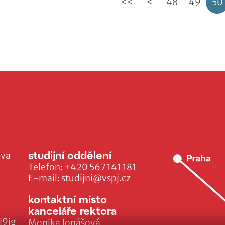
<<
<
48
49
50
studijní oddělení
ava
Telefon:
+420 567 141 181
E-mail:
studijni@vspj.cz
kontaktní místo
kanceláře rektora
j9jg
Monika Jonášová