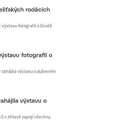
řešťských rodácích
ýstavu fotografií o
ahájila výstavu o