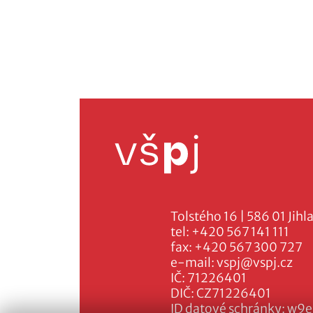
Tolstého 16 | 586 01 Jihl
tel:
+420 567 141 111
fax:
+420 567 300 727
e-mail:
vspj@vspj.cz
IČ: 71226401
DIČ: CZ71226401
ID datové schránky: w9e