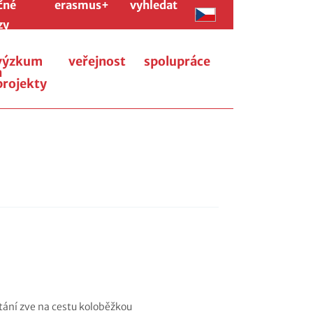
čné
erasmus+
vyhledat
zy
výzkum
veřejnost
spolupráce
a
projekty