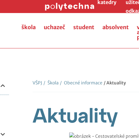
katedry
užite
odka
škola
uchazeč
student
absolvent
VŠPJ
/
Škola
/
Obecné informace
/ Aktuality
Aktuality