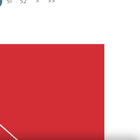
51
52
>
>>