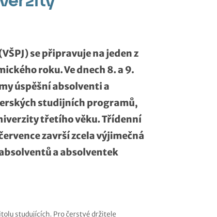
VŠPJ) se připravuje na jeden z
ckého roku. Ve dnech 8. a 9.
my úspěšní absolventi a
erských studijních programů,
iverzity třetího věku. Třídenní
července završí zcela výjimečná
 absolventů a absolventek
olu studujících. Pro čerstvé držitele