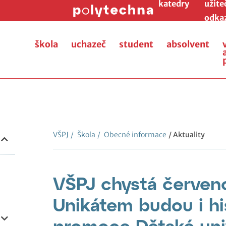
katedry
užite
odka
škola
uchazeč
student
absolvent
VŠPJ
/
Škola
/
Obecné informace
/ Aktuality
VŠPJ chystá červen
Unikátem budou i hi
promoce Dětské uni