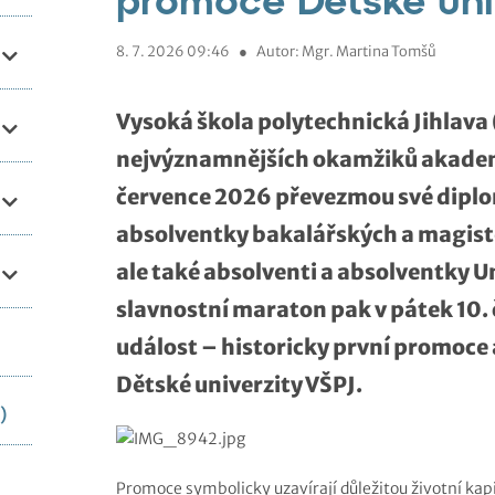
8. 7. 2026 09:46
●
Autor: Mgr. Martina Tomšů
Vysoká škola polytechnická Jihlava (
nejvýznamnějších okamžiků akademi
července 2026 převezmou své diplo
absolventky bakalářských a magist
ale také absolventi a absolventky Un
slavnostní maraton pak v pátek 10. 
událost – historicky první promoce
Dětské univerzity VŠPJ.
)
Promoce symbolicky uzavírají důležitou životní kapit