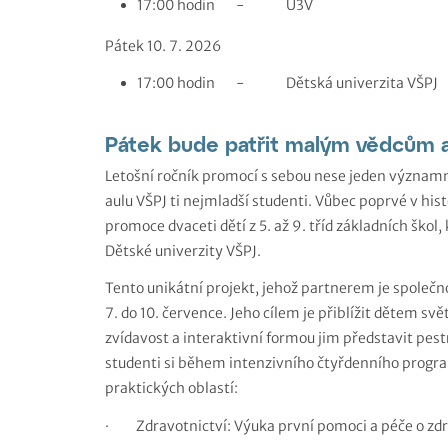
17:00 hodin - U3V
Pátek 10. 7. 2026
17:00 hodin - Dětská univerzita VŠPJ
Pátek bude patřit malým vědcům 
Letošní ročník promocí s sebou nese jeden významný
aulu VŠPJ ti nejmladší studenti. Vůbec poprvé v hist
promoce dvaceti dětí z 5. až 9. tříd základních ško
Dětské univerzity VŠPJ.
Tento unikátní projekt, jehož partnerem je společno
7. do 10. července. Jeho cílem je přiblížit dětem sv
zvídavost a interaktivní formou jim představit pestr
studenti si během intenzivního čtyřdenního progr
praktických oblastí:
·
Zdravotnictví: Výuka první pomoci a péče o zdr