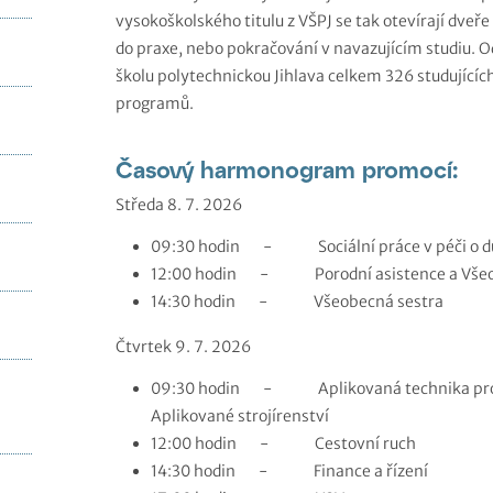
vysokoškolského titulu z VŠPJ se tak otevírají dveře 
do praxe, nebo pokračování v navazujícím studiu. 
školu polytechnickou Jihlava celkem 326 studujícíc
programů.
Časový harmonogram promocí:
Středa 8. 7. 2026
09:30 hodin - Sociální práce v péči o duše
12:00 hodin - Porodní asistence a Všeo
14:30 hodin - Všeobecná sestra
Čtvrtek 9. 7. 2026
09:30 hodin - Aplikovaná technika pro pr
Aplikované strojírenství
12:00 hodin - Cestovní ruch
14:30 hodin - Finance a řízení