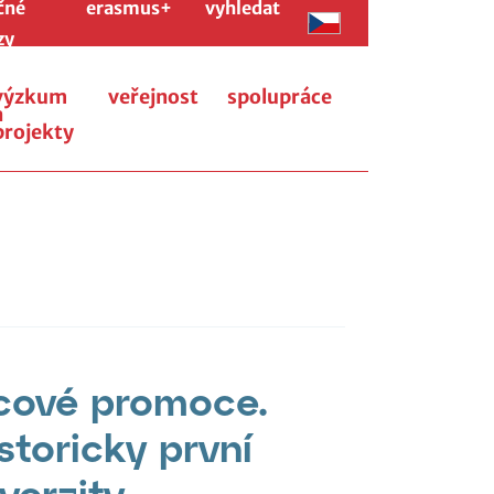
čné
erasmus+
vyhledat
zy
výzkum
veřejnost
spolupráce
a
projekty
cové promoce.
storicky první
verzity