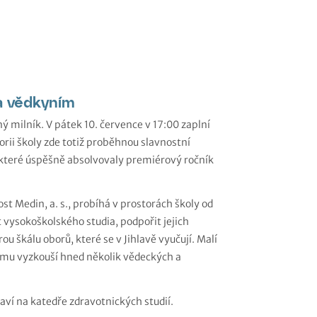
a vědkyním
 milník. V pátek 10. července v 17:00 zaplní
orii školy zde totiž proběhnou slavnostní
l, které úspěšně absolvovaly premiérový ročník
st Medin, a. s., probíhá v prostorách školy od
ět vysokoškolského studia, podpořit jejich
ou škálu oborů, které se v Jihlavě vyučují. Malí
amu vyzkouší hned několik vědeckých a
aví na katedře zdravotnických studií.