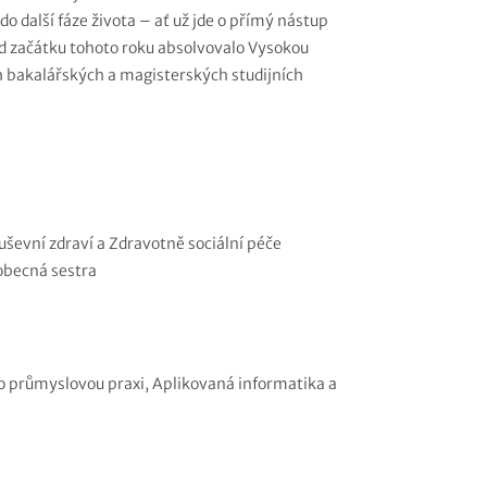
do další fáze života – ať už jde o přímý nástup
Od začátku tohoto roku absolvovalo Vysokou
h bakalářských a magisterských studijních
vní zdraví a Zdravotně sociální péče
becná sestra
ůmyslovou praxi, Aplikovaná informatika a