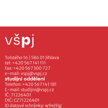
Tolstého 16 | 586 01 Jihlava
tel:
+420 567 141 111
fax:
+420 567 300 727
e-mail:
vspj@vspj.cz
studijní oddělení
Telefon:
+420 567 141 181
E-mail:
studijni@vspj.cz
IČ: 71226401
DIČ: CZ71226401
ID datové schránky: w9ej9jg