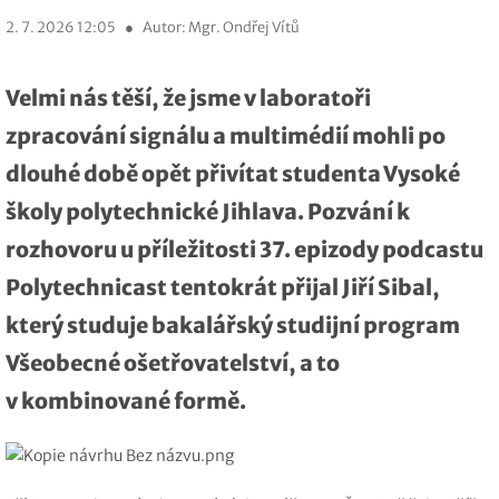
2. 7. 2026 12:05
●
Autor: Mgr. Ondřej Vítů
Velmi nás těší, že jsme v laboratoři
zpracování signálu a multimédií mohli po
dlouhé době opět přivítat studenta Vysoké
školy polytechnické Jihlava. Pozvání k
rozhovoru u příležitosti 37. epizody podcastu
Polytechnicast tentokrát přijal Jiří Sibal,
který studuje bakalářský studijní program
Všeobecné ošetřovatelství, a to
v
kombinované formě.