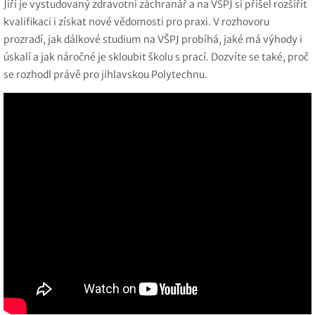
Jiří je vystudovaný zdravotní záchranář a na VŠPJ si přišel rozšířit
kvalifikaci i získat nové vědomosti pro praxi. V rozhovoru
prozradí, jak dálkové studium na VŠPJ probíhá, jaké má výhody i
úskalí a jak náročné je skloubit školu s prací. Dozvíte se také, proč
se rozhodl právě pro jihlavskou Polytechnu.