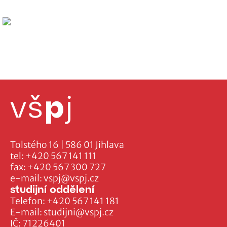
Tolstého 16 | 586 01 Jihlava
tel:
+420 567 141 111
fax:
+420 567 300 727
e-mail:
vspj@vspj.cz
studijní oddělení
Telefon:
+420 567 141 181
E-mail:
studijni@vspj.cz
IČ: 71226401