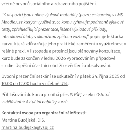
včetně odvodů sociálního a zdravotního pojištění.
"K dispozici jsou online výukové materiály (pozn.: e-learning v LMS
Moodle), ze kterých využíváte, co komu vyhovuje: podrobné výukové
texty, zpřehledňující prezentace, řešené výkladové příklady,
interaktivní úlohy s okamžitou zpětnou vazbou,"
popisuje lektorka
kurzu, která zdůrazňuje jeho praktické zaměření a využitelnost v
reálné praxi. V listopadu a prosinci jsou plánovány konzultace,
kurz bude zakončen v lednu 2026 vypracováním případové
studie. Úspěšní účastníci obdrží osvědčení o absolvování.
Úvodní prezenční setkání se uskuteční
v pátek 24. října 2025 od
10.00 do 12.00 hodin v učebně U14
.
Přihlašování do kurzu probíhá přes
IS VŠPJ
v sekci
Ostatní
vzdělávání → Aktuální nabídky kurzů
.
Kontaktní osoba pro organizační záležitosti:
Martina Budějská, DiS.
martina.budejska@vspj.cz