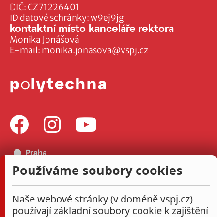
DIČ: CZ71226401
ID datové schránky: w9ej9jg
kontaktní místo kanceláře rektora
Monika Jonášová
E-mail:
monika.jonasova@vspj.cz
Používáme soubory cookies
Naše webové stránky (v doméně vspj.cz)
používají základní soubory cookie k zajištění