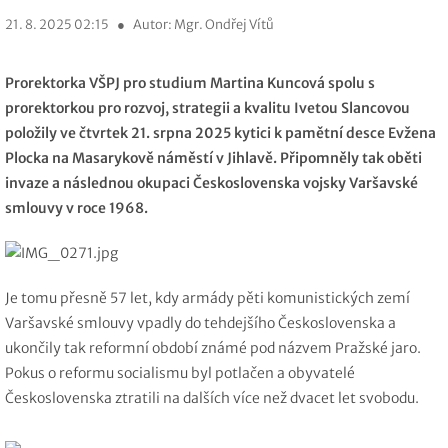
21. 8. 2025 02:15
●
Autor: Mgr. Ondřej Vítů
Prorektorka VŠPJ pro studium Martina Kuncová spolu s
prorektorkou pro rozvoj, strategii a kvalitu Ivetou Slancovou
položily ve čtvrtek 21. srpna 2025 kytici k pamětní desce Evžena
Plocka na Masarykově náměstí v
Jihlavě. Připomněly tak oběti
invaze a
následnou okupaci Československa vojsky Varšavské
smlouvy v roce 1968.
Je tomu přesně 57 let, kdy armády pěti komunistických zemí
Varšavské smlouvy vpadly do tehdejšího Československa a
ukončily tak reformní období známé pod názvem Pražské jaro.
Pokus o reformu socialismu byl potlačen a obyvatelé
Československa ztratili na dalších více než dvacet let svobodu.