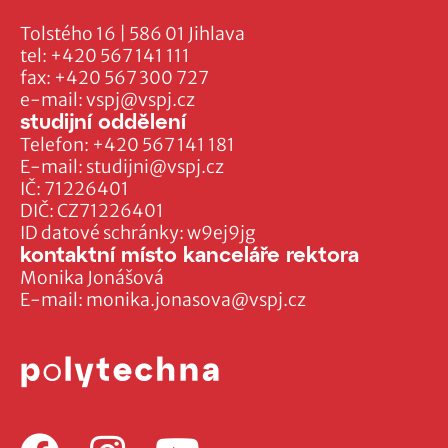
Tolstého 16 | 586 01 Jihlava
tel:
+420 567 141 111
fax:
+420 567 300 727
e-mail:
vspj@vspj.cz
studijní oddělení
Telefon:
+420 567 141 181
E-mail:
studijni@vspj.cz
IČ: 71226401
DIČ: CZ71226401
ID datové schránky: w9ej9jg
kontaktní místo kanceláře rektora
Monika Jonášová
E-mail:
monika.jonasova@vspj.cz