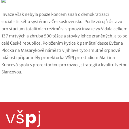
Invaze však nebyla pouze koncem snah o demokratizaci
socialistického systému v Československu. Podle zdrojů Ústavu
pro studium totalitních režimů si srpnová invaze vyžádala celkem
137 mrtvých a zhruba 500 těžce a stovky lehce zraněných, a to po
celé České republice. Položením kytice k pamětní desce Evžena
Plocka na Masarykově náměstí v Jihlavě tyto smutné srpnové
události připomněly prorektorka VŠPJ pro studium Martina
Kuncová spolu s prorektorkou pro rozvoj, strategii a kvalitu Ivetou
Slancovou.