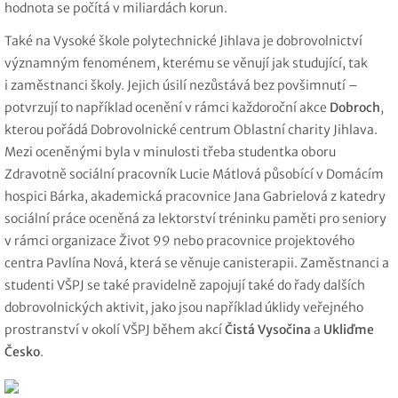
hodnota se počítá v miliardách korun.
Také na Vysoké škole polytechnické Jihlava je dobrovolnictví
významným fenoménem, kterému se věnují jak studující, tak
i
zaměstnanci školy. Jejich úsilí nezůstává bez povšimnutí –
potvrzují to například ocenění v rámci každoroční akce
Dobroch
,
kterou pořádá Dobrovolnické centrum Oblastní charity Jihlava.
Mezi oceněnými byla v minulosti třeba studentka oboru
Zdravotně sociální pracovník Lucie Mátlová působící v Domácím
hospici Bárka, akademická pracovnice Jana Gabrielová z katedry
sociální práce oceněná za lektorství tréninku paměti pro seniory
v rámci organizace Život 99 nebo pracovnice projektového
centra Pavlína Nová, která se věnuje canisterapii. Zaměstnanci a
studenti VŠPJ se také pravidelně zapojují také do řady dalších
dobrovolnických aktivit, jako jsou například úklidy veřejného
prostranství v okolí VŠPJ během akcí
Čistá Vysočina
a
Ukliďme
Česko
.