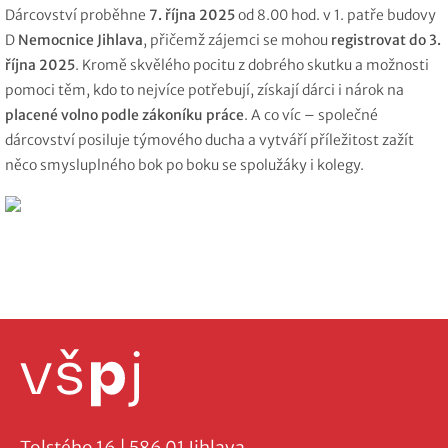
Dárcovství proběhne
7. října 2025
od 8.00 hod. v 1. patře budovy
D
Nemocnice Jihlava
, přičemž zájemci se mohou
registrovat do
3.
října 2025
. Kromě skvělého pocitu z dobrého skutku a možnosti
pomoci těm, kdo to nejvíce potřebují, získají dárci i nárok na
placené volno podle zákoníku práce
. A co víc – společné
dárcovství posiluje týmového ducha a vytváří příležitost zažít
něco smysluplného bok po boku se spolužáky i kolegy.
Tolstého 16 | 586 01 Jihlava