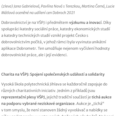
(zleva) Jana Gabrielová, Pavlína Nová s Terezkou, Martina Černá, Lucie
Mátlová oceněné na udílení cen Dobroch 2021
Dobrovolnictví je na VŠPJ i předmětem
výzkumu a inovací
. Díky
spolupráci katedry sociální práce, katedry ekonomických studií
a
katedry technických studií vznikl projekt Česko s
dobrovolnictvím počítá, v jehož rámci byla vyvinuta unikátní
aplikace Dobrometr. Ten umožňuje nejenom vyčíslení hodnoty
dobrovolnické práce, ale i její evidenci.
Charita na VŠPJ: Spojení společenských událostí a solidarity
Vysoká škola polytechnická Jihlava se každoročně zapojuje do
různých charitativních iniciativ. Jedním z příkladů jsou
reprezentační plesy VŠPJ
, jejichž tradiční součástí je
tichá aukce
na podporu vybrané neziskové organizace
. Aukce je „tichá“
v
tom smyslu, že není stanoven žádný vyvolávač a nabídky se