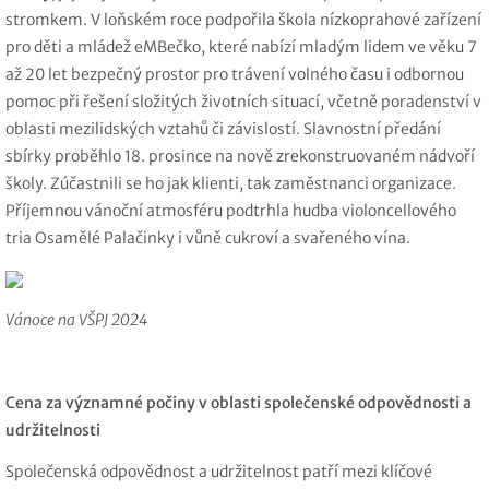
stromkem. V loňském roce podpořila škola nízkoprahové zařízení
pro děti a mládež eMBečko, které nabízí mladým lidem ve věku 7
až 20 let bezpečný prostor pro trávení volného času i odbornou
pomoc při řešení složitých životních situací, včetně poradenství v
oblasti mezilidských vztahů či závislostí. Slavnostní předání
sbírky proběhlo 18. prosince na nově zrekonstruovaném nádvoří
školy. Zúčastnili se ho jak klienti, tak zaměstnanci organizace.
Příjemnou vánoční atmosféru podtrhla hudba violoncellového
tria Osamělé Palačinky i vůně cukroví a svařeného vína.
Vánoce na VŠPJ 2024
Cena za významné počiny v oblasti společenské odpovědnosti a
udržitelnosti
Společenská odpovědnost a udržitelnost patří mezi klíčové