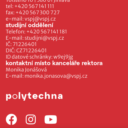
tel:
+420 567 141 111
fax:
+420 567 300 727
e-mail:
vspj@vspj.cz
studijní oddělení
Telefon:
+420 567 141 181
E-mail:
studijni@vspj.cz
IČ: 71226401
DIČ: CZ71226401
ID datové schránky: w9ej9jg
kontaktní místo kanceláře rektora
Monika Jonášová
E-mail:
monika.jonasova@vspj.cz