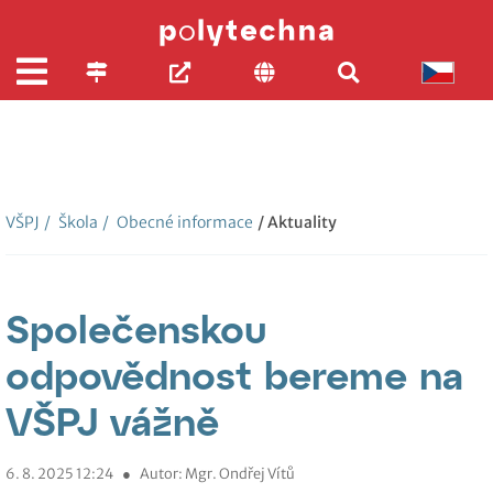
VŠPJ
/
Škola
/
Obecné informace
/ Aktuality
Společenskou
odpovědnost bereme na
VŠPJ vážně
6. 8. 2025 12:24
●
Autor: Mgr. Ondřej Vítů