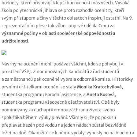
hodnoty, které přispívají k lepší budoucnosti nás všech. Vysoká
škola polytechnická Jihlava se proto rozhodla ocenit ty, kteří
svým přístupem a činy v těchto oblastech inspirují ostatní. Na 9.
reprezentačním plese tak vůbec poprvé udělila
Cenu za
významné počiny v oblasti společenské odpovědnosti a
udržitelnosti
.
Návrhy na ocenění mohli podávat všichni, kdo se pohybují v
prostředí VŠPJ. Z nominovaných kandidátů z řad studentů
a
zaměstnanců pak oceněné vybrala odborná komise. Historicky
prvními držitelkami ocenění se staly
Monika Kratochvílová
,
studentka programu Porodní asistence, a
Aneta Kosová
,
studentka programu Všeobecné ošetřovatelství. Obě byly
nominovány za duchapřítomnou záchranu života svého
spolužáka během výuky plavání. Všimly si, že po pokusu
přeplavat bazén pod vodou na jeden nádech zůstal bezvládně
ležet na dně. Okamžitě se k němu vydaly, vynesly ho na hladinu a