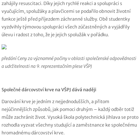
zahájily resuscitaci. Díky jejich rychlé reakci a spolupráci s
vyučujícím, spolužáky a plavčicemi se podařilo obnovit životní
funkce ještě před příjezdem záchranné služby. Obě studentky
vyzdvihly týmovou spolupráci všech zúčastněných a vyjádřily
úlevu i radost z toho, že je jejich spolužák v
pořádku.
předání Ceny za významné počiny v oblasti společenské odpovědnosti
a udržitelnosti na 9. reprezentačním plese VŠPJ
Společné dárcovství krve na VŠPJ dává naději
Darování krve je jedním z nejjednodušších, a přitom
nejúčinnějších způsobů, jak pomoci druhým – každý odběr totiž
může zachránit život. Vysoká škola polytechnická Jihlava se proto
rozhodla vyzvat všechny studující a zaměstnance ke společnému
hromadnému dárcovství krve.