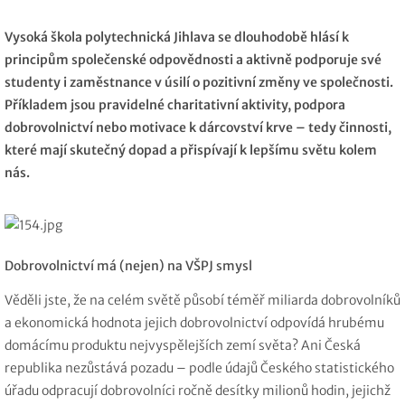
Vysoká škola polytechnická Jihlava se dlouhodobě hlásí k
principům společenské odpovědnosti a aktivně podporuje své
studenty i zaměstnance v úsilí o pozitivní změny ve společnosti.
Příkladem jsou pravidelné charitativní aktivity, podpora
dobrovolnictví nebo motivace k dárcovství krve – tedy činnosti,
které mají skutečný dopad a přispívají k lepšímu světu kolem
nás.
Dobrovolnictví má (nejen) na VŠPJ smysl
Věděli jste, že na celém světě působí téměř miliarda dobrovolníků
a ekonomická hodnota jejich dobrovolnictví odpovídá hrubému
domácímu produktu nejvyspělejších zemí světa? Ani Česká
republika nezůstává pozadu – podle údajů Českého statistického
úřadu odpracují dobrovolníci ročně desítky milionů hodin, jejichž