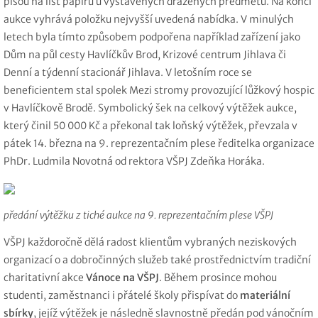
píšou na list papíru u vystavených dražených předmětů. Na konci
aukce vyhrává položku nejvyšší uvedená nabídka. V minulých
letech byla tímto způsobem podpořena například zařízení jako
Dům na půl cesty Havlíčkův Brod, Krizové centrum Jihlava či
Denní a týdenní stacionář Jihlava. V letošním roce se
beneficientem stal spolek Mezi stromy provozující lůžkový hospic
v Havlíčkově Brodě. Symbolický šek na celkový výtěžek aukce,
který činil 50 000 Kč a překonal tak loňský výtěžek, převzala v
pátek 14. března na 9. reprezentačním plese ředitelka organizace
PhDr. Ludmila Novotná od rektora VŠPJ Zdeňka Horáka.
předání výtěžku z tiché aukce na 9. reprezentačním plese VŠPJ
VŠPJ každoročně dělá radost klientům vybraných neziskových
organizací o a dobročinných služeb také prostřednictvím tradiční
charitativní akce
Vánoce na VŠPJ
. Během prosince mohou
studenti, zaměstnanci i přátelé školy přispívat do
materiální
sbírky
, jejíž výtěžek je následně slavnostně předán pod vánočním