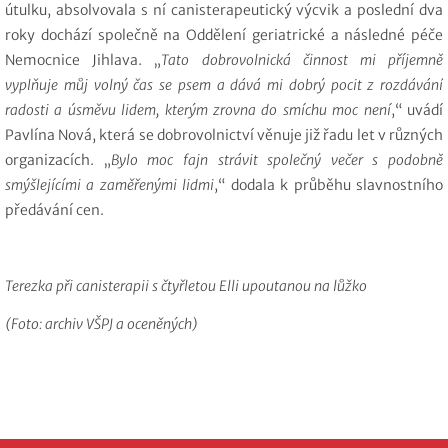
útulku, absolvovala s ní canisterapeutický výcvik a poslední dva
roky dochází společně na Oddělení geriatrické a následné péče
Nemocnice Jihlava. „
Tato dobrovolnická činnost mi příjemně
vyplňuje můj volný čas se psem a dává mi dobrý pocit z rozdávání
radosti a úsměvu lidem, kterým zrovna do smíchu moc není
,“ uvádí
Pavlína Nová, která se dobrovolnictví věnuje již řadu let v různých
organizacích. „
Bylo moc fajn strávit společný večer s podobně
smýšlejícími a zaměřenými lidmi
,“ dodala k průběhu slavnostního
předávání cen.
Terezka při canisterapii s čtyřletou Elli upoutanou na lůžko
(Foto: archiv VŠPJ a oceněných)