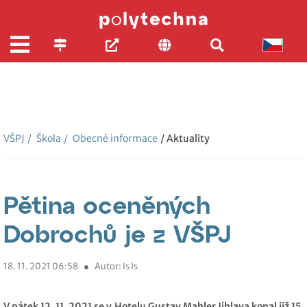
VŠPJ
/
Škola
/
Obecné informace
/ Aktuality
Pětina oceněných
Dobrochů je z VŠPJ
18. 11. 2021 06:58
●
Autor: Is Is
V pátek 12. 11. 2021 se v Hotelu Gustav Mahler Jihlava konal již 15.