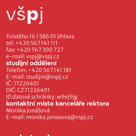
Tolstého 16 | 586 01 Jihlava
tel:
+420 567 141 111
fax:
+420 567 300 727
e-mail:
vspj@vspj.cz
studijní oddělení
Telefon:
+420 567 141 181
E-mail:
studijni@vspj.cz
IČ: 71226401
DIČ: CZ71226401
ID datové schránky: w9ej9jg
kontaktní místo kanceláře rektora
Monika Jonášová
E-mail:
monika.jonasova@vspj.cz