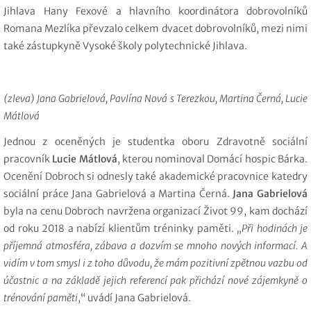
Jihlava Hany Fexové a hlavního koordinátora dobrovolníků
Romana Mezlíka převzalo celkem dvacet dobrovolníků, mezi nimi
také zástupkyně Vysoké školy polytechnické Jihlava.
(zleva) Jana Gabrielová, Pavlína Nová s Terezkou, Martina Černá, Lucie
Mátlová
Jednou z oceněných je studentka oboru Zdravotně sociální
pracovník
Lucie Mátlová
, kterou nominoval Domácí hospic Bárka.
Ocenění Dobroch si odnesly také akademické pracovnice katedry
sociální práce Jana Gabrielová a Martina Černá.
Jana Gabrielová
byla na cenu Dobroch navržena organizací Život 99, kam dochází
od roku 2018 a nabízí klientům tréninky paměti. „
Při hodinách je
příjemná atmosféra, zábava a dozvím se mnoho nových informací. A
vidím v tom smysl i z toho důvodu, že mám pozitivní zpětnou vazbu od
účastnic a na základě jejich referencí pak přichází nové zájemkyně o
trénování paměti
,“ uvádí Jana Gabrielová.