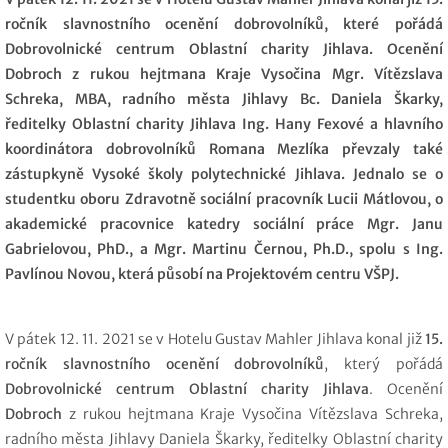
ročník slavnostního ocenění dobrovolníků, které pořádá
Dobrovolnické centrum Oblastní charity Jihlava. Ocenění
Dobroch z rukou hejtmana Kraje Vysočina Mgr. Vítězslava
Schreka, MBA, radního města Jihlavy Bc. Daniela Škarky,
ředitelky Oblastní charity Jihlava Ing. Hany Fexové a hlavního
koordinátora dobrovolníků Romana Mezlíka převzaly také
zástupkyně Vysoké školy polytechnické Jihlava. Jednalo se o
studentku oboru Zdravotně sociální pracovník Lucii Mátlovou, o
akademické pracovnice katedry sociální práce Mgr. Janu
Gabrielovou, PhD., a Mgr. Martinu Černou, Ph.D., spolu s Ing.
Pavlínou Novou, která působí na Projektovém centru VŠPJ.
V pátek 12. 11. 2021 se v Hotelu Gustav Mahler Jihlava konal již
15.
ročník slavnostního ocenění dobrovolníků
, který pořádá
Dobrovolnické centrum Oblastní charity Jihlava
. Ocenění
Dobroch
z rukou hejtmana Kraje Vysočina Vítězslava Schreka,
radního města Jihlavy Daniela Škarky, ředitelky Oblastní charity