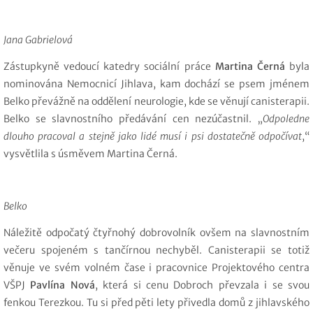
Jana Gabrielová
Zástupkyně vedoucí katedry sociální práce
Martina Černá
byla
nominována Nemocnicí Jihlava, kam dochází se psem jménem
Belko převážně na oddělení neurologie, kde se věnují canisterapii.
Belko se slavnostního předávání cen nezúčastnil. „
Odpoledne
dlouho pracoval a stejně jako lidé musí i psi dostatečně odpočívat
,“
vysvětlila s úsměvem Martina Černá.
Belko
Náležitě odpočatý čtyřnohý dobrovolník ovšem na slavnostním
večeru spojeném s tančírnou nechyběl. Canisterapii se totiž
věnuje ve svém volném čase i pracovnice Projektového centra
VŠPJ
Pavlína Nová
, která si cenu Dobroch převzala i se svou
fenkou Terezkou. Tu si před pěti lety přivedla domů z jihlavského