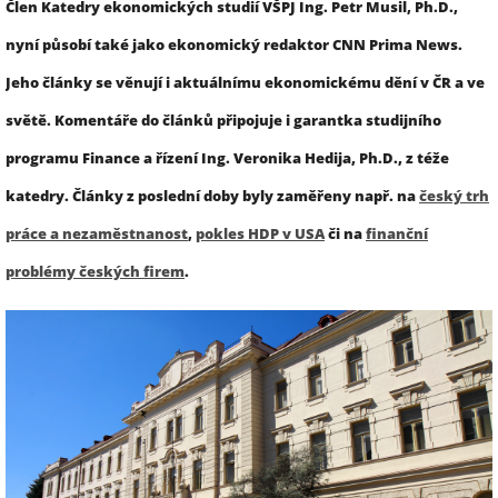
Člen Katedry ekonomických studií VŠPJ Ing. Petr Musil, Ph.D.,
nyní působí také jako ekonomický redaktor CNN Prima News.
Jeho články se věnují i aktuálnímu ekonomickému dění v ČR a ve
světě. Komentáře do článků připojuje i garantka studijního
programu Finance a řízení Ing. Veronika Hedija, Ph.D., z téže
katedry. Články z poslední doby byly zaměřeny např. na
český trh
práce a nezaměstnanost
,
pokles HDP v USA
či na
finanční
problémy českých firem
.