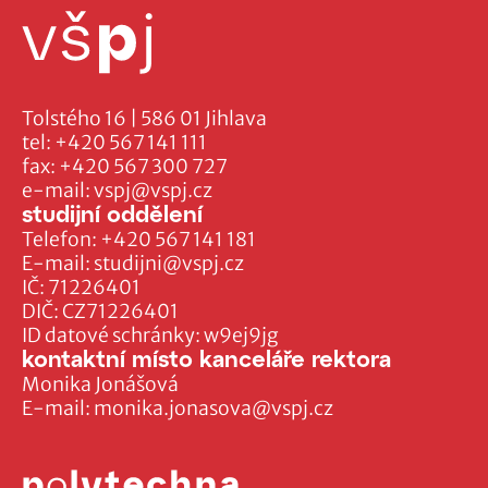
Tolstého 16 | 586 01 Jihlava
tel:
+420 567 141 111
fax:
+420 567 300 727
e-mail:
vspj@vspj.cz
studijní oddělení
Telefon:
+420 567 141 181
E-mail:
studijni@vspj.cz
IČ: 71226401
DIČ: CZ71226401
ID datové schránky: w9ej9jg
kontaktní místo kanceláře rektora
Monika Jonášová
E-mail:
monika.jonasova@vspj.cz