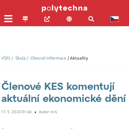
VŠPJ
/
Škola
/
Obecné informace
/ Aktuality
Členové KES komentují
aktuální ekonomické dění
17. 5. 2020 01:46
●
Autor: Is Is