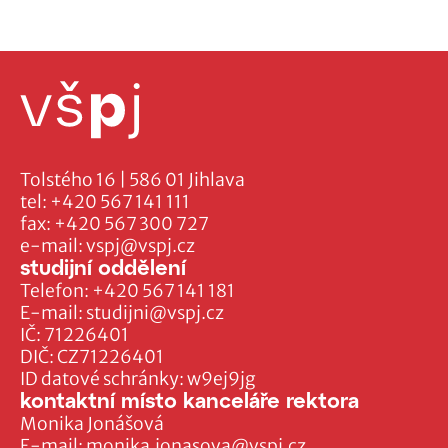
Tolstého 16 | 586 01 Jihlava
tel:
+420 567 141 111
fax:
+420 567 300 727
e-mail:
vspj@vspj.cz
studijní oddělení
Telefon:
+420 567 141 181
E-mail:
studijni@vspj.cz
IČ: 71226401
DIČ: CZ71226401
ID datové schránky: w9ej9jg
kontaktní místo kanceláře rektora
Monika Jonášová
E-mail:
monika.jonasova@vspj.cz