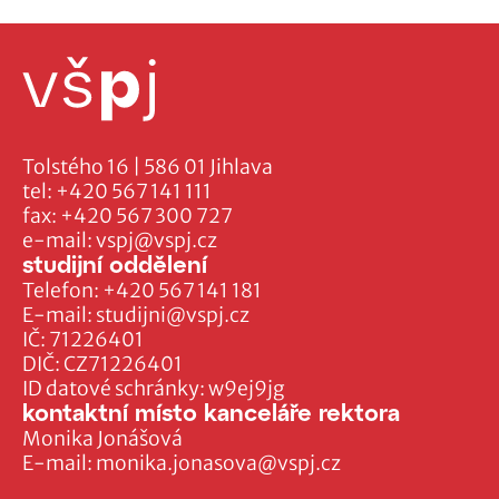
Tolstého 16 | 586 01 Jihlava
tel:
+420 567 141 111
fax:
+420 567 300 727
e-mail:
vspj@vspj.cz
studijní oddělení
Telefon:
+420 567 141 181
E-mail:
studijni@vspj.cz
IČ: 71226401
DIČ: CZ71226401
ID datové schránky: w9ej9jg
kontaktní místo kanceláře rektora
Monika Jonášová
E-mail:
monika.jonasova@vspj.cz