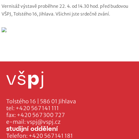
Vernisáž výstavě proběhne 22. 4. od 14.30 hod. před budovou
VŠPJ, Tolstého 16, Jihlava. Všichni jste srdečně zvání.
Tolstého 16 | 586 01 Jihlava
tel:
+420 567 141 111
fax:
+420 567 300 727
e-mail:
vspj@vspj.cz
studijní oddělení
Telefon:
+420 567 141 181