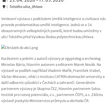
23. 04. 2026 - 17. 05. 2026
Tolstého ulice, Jihlava
Venkovní výstava s podtitulem Umělá inteligence a civilizace nás
provede problematikou umělé inteligence. Jedná se o 24
oboustranných velkoplošných panelů, které budou umístěny v
ulici Tolstého před Vysokou školou polytechnickou Jihlava.
Kurátorem a jedním z autorů výstavy je egyptolog a archeolog
Miroslav Bárta, hlavním autorem a editorem Marek Novák. Na
výstavě se podíleli například Vladimír Mařík, František Vrabel,
Václav Moravec, vědci z institutu CATRIN olomoucké univerzity a
další odborníci působící v Čechách a zahraničí. Generálním
partnerem výstavy je Skupina ČEZ, hlavním partnerem Solvo.
Institút pro rozvoj potenciálu, z.s., partnerem ČEPS, a.s. Záštitu
výstavě poskytlo Ministerstvo průmyslu a obchodu ČR.