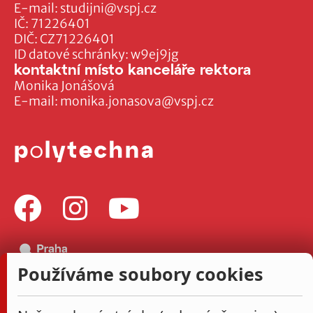
E-mail:
studijni@vspj.cz
IČ: 71226401
DIČ: CZ71226401
ID datové schránky: w9ej9jg
kontaktní místo kanceláře rektora
Monika Jonášová
E-mail:
monika.jonasova@vspj.cz
Používáme soubory cookies