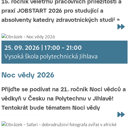
KZS a KSP)
15. ročník veletrhu pracovních příležitostí a
praxí JOBSTART 2026 pro studující a
absolventy katedry zdravotnických studií a
katedry sociální práce.
25. 09. 2026 | 17:00 - 21:00
Vysoká škola polytechnická Jihlava
Noc vědy 2026
Přijďte se podívat na 21. ročník Noci vědců a
vědkyň v Česku na Polytechnu v Jihlavě!
Tentokrát bude tématem Noci vědy
KOMUNIKACE!