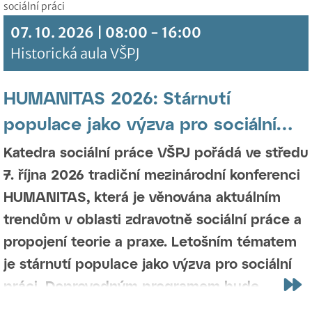
udržitelnější budoucnost, a proč za každým
douškem kakaa stojí skryté drama.
07. 10. 2026 | 08:00 - 16:00
Historická aula VŠPJ
HUMANITAS 2026: Stárnutí
populace jako výzva pro sociální
práci
Katedra sociální práce VŠPJ pořádá ve středu
7. října 2026 tradiční mezinárodní konferenci
HUMANITAS, která je věnována aktuálním
trendům v oblasti zdravotně sociální práce a
propojení teorie a praxe. Letošním tématem
je
stárnutí populace jako výzva pro sociální
práci
. Doprovodným programem bude
tematicky zaměřená výstava výtvarných