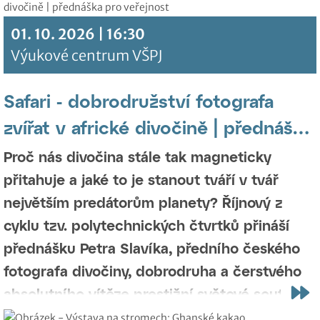
01. 10. 2026 | 16:30
Výukové centrum VŠPJ
Safari - dobrodružství fotografa
zvířat v africké divočině | přednáška
pro veřejnost
Proč nás divočina stále tak magneticky
přitahuje a jaké to je stanout tváří v tvář
největším predátorům planety? Říjnový z
cyklu tzv. polytechnických čtvrtků přináší
přednášku Petra Slavíka, předního českého
fotografa divočiny, dobrodruha a čerstvého
absolutního vítěze prestižní světové soutěže
Photographer of the Year Africa Geographic.