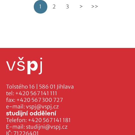
1
2
3
>
>>
prací. Konference je bezplatná a je třeba se
na ni předem registrovat. Bližší informace o
akci naleznete
ZDE
.
Tolstého 16 | 586 01 Jihlava
tel:
+420 567 141 111
fax:
+420 567 300 727
e-mail:
vspj@vspj.cz
studijní oddělení
Telefon:
+420 567 141 181
E-mail:
studijni@vspj.cz
IČ: 71226401