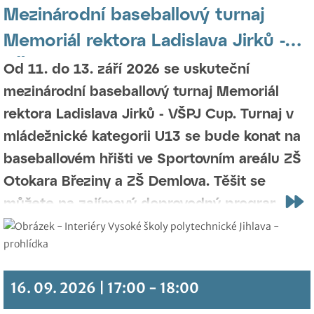
Mezinárodní baseballový turnaj
Memoriál rektora Ladislava Jirků -
VŠPJ Cup
Od 11. do 13. září 2026 se uskuteční
mezinárodní baseballový turnaj Memoriál
rektora Ladislava Jirků - VŠPJ Cup. Turnaj v
mládežnické kategorii U13 se bude konat na
baseballovém hřišti ve Sportovním areálu ZŠ
Otokara Březiny a ZŠ Demlova. Těšit se
můžete na zajímavý doprovodný program
plný aktivit spojených s baseballem jako je
člunkový běh, hod na přesnost či chytání
baseballovou rukavicí. Vstup je zdarma.
16. 09. 2026 | 17:00 - 18:00