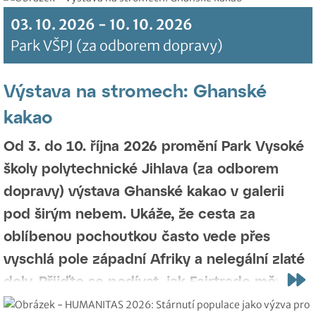
Na svých snímcích z nejodlehlejších koutů
03. 10. 2026 - 10. 10. 2026
světa ukáže mizející krásu afrických plání,
Park VŠPJ (za odborem dopravy)
vzácnou černou levhartici z Keni i horské
gorily v hlubokých pralesech. Co je to
Výstava na stromech: Ghanské
levhartí prokletí a co zažívá člověk, když se
kakao
za kruhem táborového ohně začnou plížit
Od 3. do 10. října 2026 promění Park Vysoké
zlaté stíny šelem? Přijďte objevit fascinující
školy polytechnické Jihlava (za odborem
svět ohrožených druhů a poslechnout si
dopravy) výstava Ghanské kakao v galerii
strhující vyprávění o autorově celoživotní
pod širým nebem. Ukáže, že cesta za
lásce – Africe.
Těšíme se na vás ve čtvrtek 1.
oblíbenou pochoutkou často vede přes
října od 16.30 hodin ve Výukovém centru
vyschlá pole západní Afriky a nelegální zlaté
VŠPJ (vstup od autobusového nádraží). Vstup
doly. Přijďte se podívat, jak Fairtrade mění
je zdarma a určen široké veřejnosti.
hořkou realitu tamních pěstitelů v