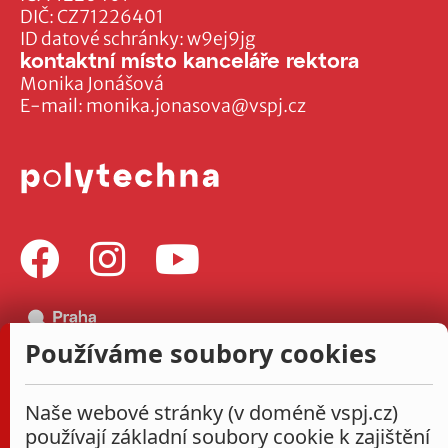
DIČ: CZ71226401
ID datové schránky: w9ej9jg
kontaktní místo kanceláře rektora
Monika Jonášová
E-mail:
monika.jonasova@vspj.cz
Používáme soubory cookies
Naše webové stránky (v doméně vspj.cz)
používají základní soubory cookie k zajištění