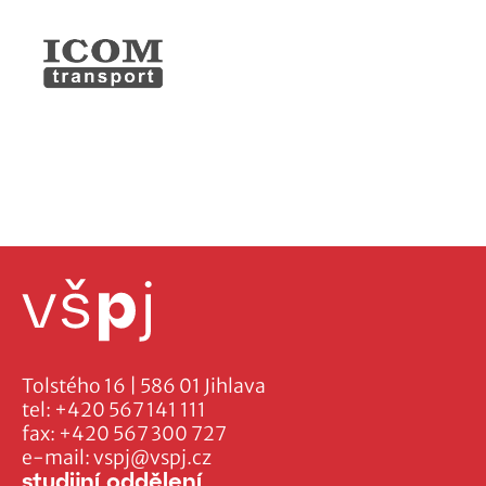
Tolstého 16 | 586 01 Jihlava
tel:
+420 567 141 111
fax:
+420 567 300 727
e-mail:
vspj@vspj.cz
studijní oddělení