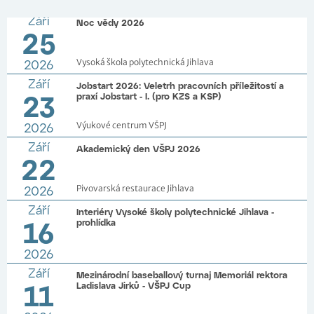
2026
Září
Noc vědy 2026
25
2026
Vysoká škola polytechnická Jihlava
Září
Jobstart 2026: Veletrh pracovních příležitostí a
23
praxí Jobstart - I. (pro KZS a KSP)
2026
Výukové centrum VŠPJ
Září
Akademický den VŠPJ 2026
22
2026
Pivovarská restaurace Jihlava
Září
Interiéry Vysoké školy polytechnické Jihlava -
16
prohlídka
2026
Září
Mezinárodní baseballový turnaj Memoriál rektora
11
Ladislava Jirků - VŠPJ Cup