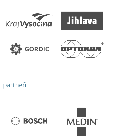
2026
Výukové centrum VŠPJ
Červen
Digitální nomádství a dlouhodobé cestování |
04
přednáška pro veřejnost
2026
Výukové centrum VŠPJ
Červen
Sportujme s VŠPJ 2026
04
2026
Masarykovo náměstí Jihlava
Moment prosím...
partneři