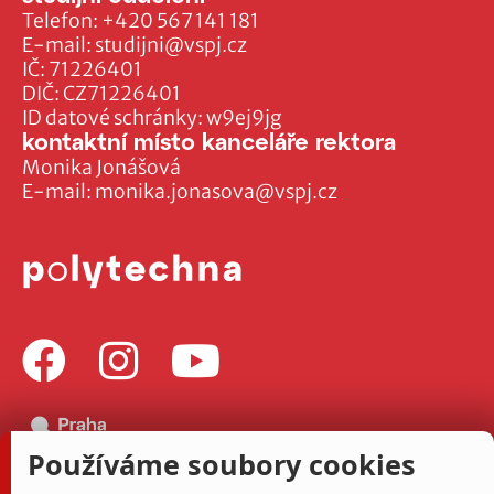
Telefon:
+420 567 141 181
E-mail:
studijni@vspj.cz
IČ: 71226401
DIČ: CZ71226401
ID datové schránky: w9ej9jg
kontaktní místo kanceláře rektora
Monika Jonášová
E-mail:
monika.jonasova@vspj.cz
Používáme soubory cookies