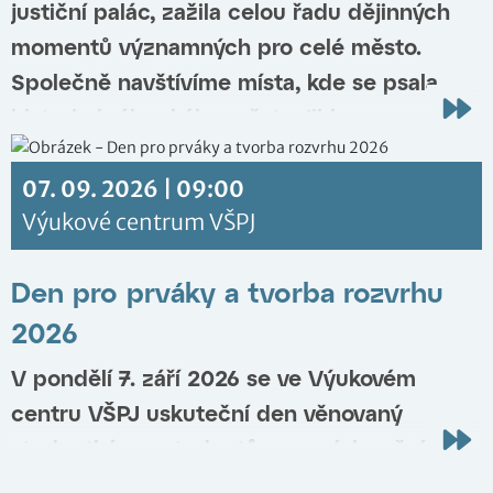
justiční palác, zažila celou řadu dějinných
momentů významných pro celé město.
Společně navštívíme místa, kde se psala
historie královského města Jihlavy.
Moment prosím...
07. 09. 2026 | 09:00
Výukové centrum VŠPJ
Říjen
HUMANITAS 2026: Stárnutí populace jako výzva
07
pro sociální práci
Den pro prváky a tvorba rozvrhu
2026
Historická aula VŠPJ
Říjen
2026
Výstava na stromech: Ghanské kakao
03
V pondělí 7. září 2026 se ve Výukovém
2026
Park VŠPJ (za odborem dopravy)
centru VŠPJ uskuteční den věnovaný
Říjen
Safari - dobrodružství fotografa zvířat v africké
01
studentkám a studentům prvních ročníků.
divočině | přednáška pro veřejnost
Výukové centrum VŠPJ