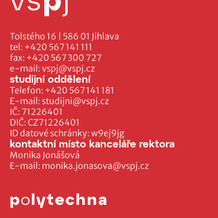
Tolstého 16 | 586 01 Jihlava
tel:
+420 567 141 111
fax:
+420 567 300 727
e-mail:
vspj@vspj.cz
studijní oddělení
Telefon:
+420 567 141 181
E-mail:
studijni@vspj.cz
IČ: 71226401
DIČ: CZ71226401
ID datové schránky: w9ej9jg
kontaktní místo kanceláře rektora
Monika Jonášová
E-mail:
monika.jonasova@vspj.cz