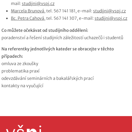
mail:
studijni@vspj.cz
Marcela Brunová
, tel. 567 141 181, e-mail:
studijni@vspj.cz
Bc. Petra Cahová
, tel. 567 141 307, e-mail:
studijni@vspj.cz
Co můžete očekávat od studijního oddělení:
poradenství a řešení studijních záležitostí uchazečů i studentů
Na referentky jednotlivých kateder se obracejte v těchto
případech:
omluva ze zkoušky
problematika praxí
odevzdávání seminárních a bakalářských prací
kontakty na vyučující