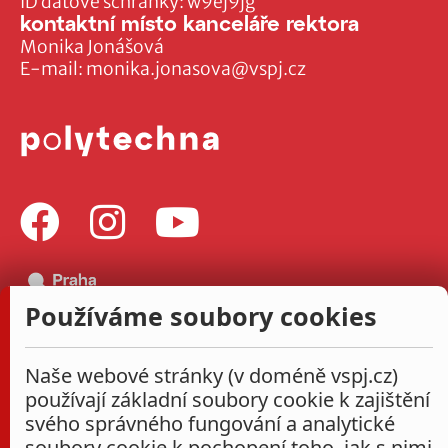
ID datové schránky: w9ej9jg
kontaktní místo kanceláře rektora
Monika Jonášová
E-mail:
monika.jonasova@vspj.cz
Používáme soubory cookies
Naše webové stránky (v doméně vspj.cz)
používají základní soubory cookie k zajištění
svého správného fungování a analytické
soubory cookie k pochopení toho, jak s nimi