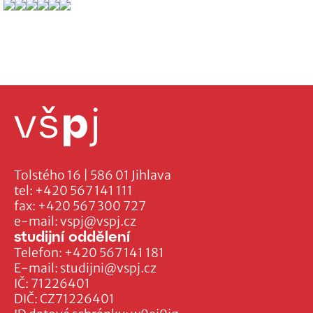
Tolstého 16 | 586 01 Jihlava
tel:
+420 567 141 111
fax:
+420 567 300 727
e-mail:
vspj@vspj.cz
studijní oddělení
Telefon:
+420 567 141 181
E-mail:
studijni@vspj.cz
IČ: 71226401
DIČ: CZ71226401