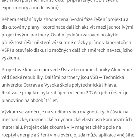
aktivních polymerních struktur připravených 3D tiskem:
experimenty a modelování).
Během setkání byla zhodnocena úvodní fáze řešení projektu a
diskutovány plány i koordinace dalších aktivit mezi jednotlivými
projektovými partnery. Osobní jednání zároveň poskytlo
příležitost řešit některé výzkumné otázky přímo v laboratořích
VŠPJ a otevřelo diskusi o možných dalších směrech navazujícího
výzkumu.
Projektové konsorcium vede Ústav termomechaniky Akademie
věd České republiky. Dalšími partnery jsou VŠB – Technická
univerzita Ostrava a Vysoká škola polytechnická Jihlava.
Realizace projektu byla zahájena v lednu 2026 a jeho řešení je
plánováno na období tří let.
Výzkum se zaměřuje na studium vlivu magnetických částic na
mechanické, magnetické a dynamické vlastnosti kompozitních
materiálů. Projekt dále zkoumá vliv magnetického pole na
rozptyl energie a šíření vln a ověřuje, zda může aplikace vnějšího