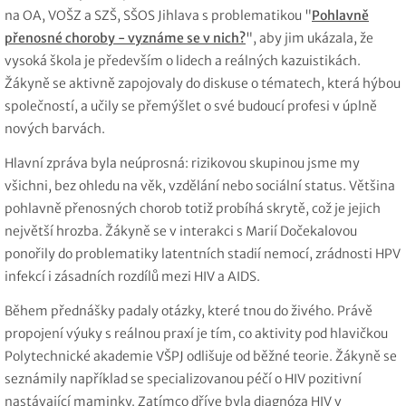
na OA, VOŠZ a SZŠ, SŠOS Jihlava s problematikou "
Pohlavně
přenosné choroby - vyznáme se v nich?
", aby jim ukázala, že
vysoká škola je především o lidech a reálných kazuistikách.
Žákyně se aktivně zapojovaly do diskuse o tématech, která hýbou
společností, a učily se přemýšlet o své budoucí profesi v úplně
nových barvách.
Hlavní zpráva byla neúprosná: rizikovou skupinou jsme my
všichni, bez ohledu na věk, vzdělání nebo sociální status. Většina
pohlavně přenosných chorob totiž probíhá skrytě, což je jejich
největší hrozba. Žákyně se v interakci s Marií Dočekalovou
ponořily do problematiky latentních stadií nemocí, zrádnosti HPV
infekcí i zásadních rozdílů mezi HIV a AIDS.
Během přednášky padaly otázky, které tnou do živého. Právě
propojení výuky s reálnou praxí je tím, co aktivity pod hlavičkou
Polytechnické akademie VŠPJ odlišuje od běžné teorie. Žákyně se
seznámily například se specializovanou péčí o HIV pozitivní
nastávající maminky. Zatímco dříve byla diagnóza HIV v