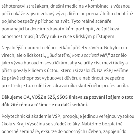
těhotenství strašákem, dnešní medicína v kombinaci s včasnou
péčí dokáže zajistit zdravý vývoj dítěte od prenatálního období až
po jeho bezpečný příchod na svět. Tyto reálné scénáře
pomáhající budoucím zdravotníkům pochopit, že špičková
odbornost musí jít vždy ruku v ruce s lidským přístupem.
Nejsilnější moment celého setkání přišel v závěru. Nebylo to o
virech, ale o lidskosti.,
„Buďte těmi, komu pacienti věří,“
zaznělo
jako výzva budoucím sestřičkám, aby se učily číst mezi řádky a
přistupovaly k lidem s úctou, kterou si zaslouží. Na VŠPJ věříme,
že právě schopnost vybudovat důvěru a nabídnout bezpečné
prostředí je to, co dělá ze zdravotníka skutečného profesionála.
Děkujeme OA, VOŠZ a SZŠ, SŠOS Jihlava za pozvání i zájem o toto
důležité téma a těšíme se na další setkání.
Polytechnická akademie VŠPJ propojuje jedinou veřejnou vysokou
školu v Kraji Vysočina se středoškoláky. Nabízíme bezplatně
odborné semináře, exkurze do odborných učeben, zapojení do