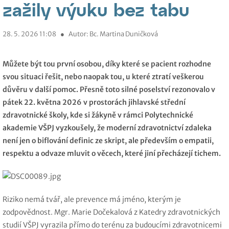
zažily výuku bez tabu
28. 5. 2026 11:08
●
Autor: Bc. Martina Duničková
Můžete být tou první osobou, díky které se pacient rozhodne
svou situaci řešit, nebo naopak tou, u které ztratí veškerou
důvěru v další pomoc. Přesně toto silné poselství rezonovalo v
pátek 22. května 2026 v prostorách jihlavské střední
zdravotnické školy, kde si žákyně v rámci Polytechnické
akademie VŠPJ vyzkoušely, že moderní zdravotnictví zdaleka
není jen o biflování definic ze skript, ale především o empatii,
respektu a odvaze mluvit o věcech, které jiní přecházejí tichem.
Riziko nemá tvář, ale prevence má jméno, kterým je
zodpovědnost. Mgr. Marie Dočekalová z Katedry zdravotnických
studií VŠPJ vyrazila přímo do terénu za budoucími zdravotnicemi