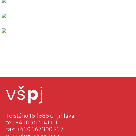
Tolstého 16 | 586 01 Jihlava
tel:
+420 567 141 111
fax:
+420 567 300 727
e-mail:
vspj@vspj.cz