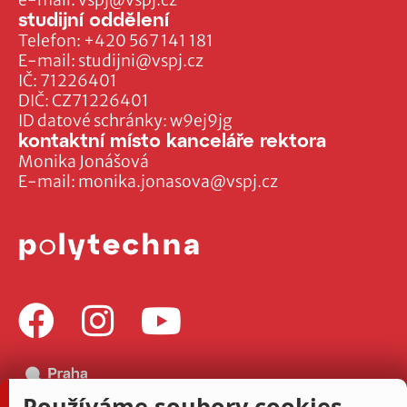
studijní oddělení
Telefon:
+420 567 141 181
E-mail:
studijni@vspj.cz
IČ: 71226401
DIČ: CZ71226401
ID datové schránky: w9ej9jg
kontaktní místo kanceláře rektora
Monika Jonášová
E-mail:
monika.jonasova@vspj.cz
Používáme soubory cookies