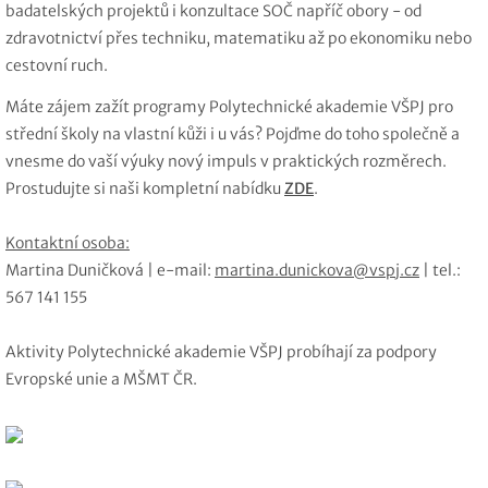
badatelských projektů i konzultace SOČ napříč obory - od
zdravotnictví přes techniku, matematiku až po ekonomiku nebo
cestovní ruch.
Máte zájem zažít programy Polytechnické akademie VŠPJ pro
střední školy na vlastní kůži i u vás? Pojďme do toho společně a
vnesme do vaší výuky nový impuls v praktických rozměrech.
Prostudujte si naši kompletní nabídku
ZDE
.
Kontaktní osoba:
Martina Duničková | e-mail:
martina.dunickova@vspj.cz
| tel.:
567 141 155
Aktivity Polytechnické akademie VŠPJ probíhají za podpory
Evropské unie a MŠMT ČR.