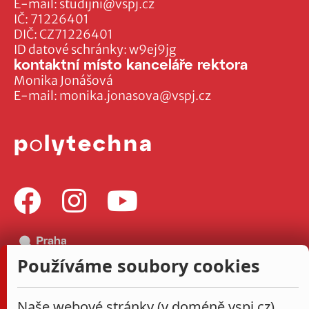
E-mail:
studijni@vspj.cz
IČ: 71226401
DIČ: CZ71226401
ID datové schránky: w9ej9jg
kontaktní místo kanceláře rektora
Monika Jonášová
E-mail:
monika.jonasova@vspj.cz
Používáme soubory cookies
Naše webové stránky (v doméně vspj.cz)