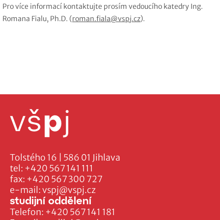
Pro více informací kontaktujte prosím vedoucího katedry Ing.
Romana Fialu, Ph.D. (
roman.fiala@vspj.cz
).
Tolstého 16 | 586 01 Jihlava
tel:
+420 567 141 111
fax:
+420 567 300 727
e-mail:
vspj@vspj.cz
studijní oddělení
Telefon:
+420 567 141 181