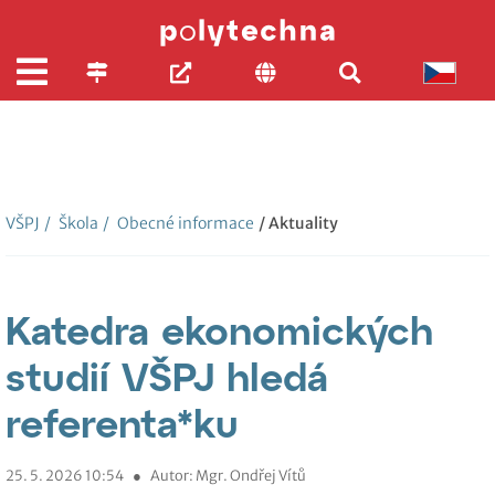
VŠPJ
/
Škola
/
Obecné informace
/ Aktuality
Katedra ekonomických
studií VŠPJ hledá
referenta*ku
25. 5. 2026 10:54
●
Autor: Mgr. Ondřej Vítů