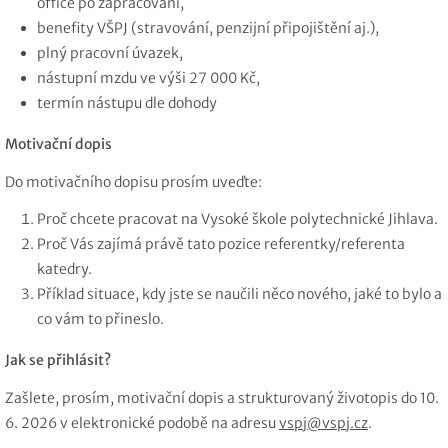
office po zapracování,
benefity VŠPJ (stravování, penzijní připojištění aj.),
plný pracovní úvazek,
nástupní mzdu ve výši 27 000 Kč,
termín nástupu dle dohody
Motivační dopis
Do motivačního dopisu prosím uveďte:
Proč chcete pracovat na Vysoké škole polytechnické Jihlava.
Proč Vás zajímá právě tato pozice referentky/referenta
katedry.
Příklad situace, kdy jste se naučili něco nového, jaké to bylo a
co vám to přineslo.
Jak se přihlásit?
Zašlete, prosím, motivační dopis a strukturovaný životopis do 10.
6. 2026 v elektronické podobě na adresu
vspj@vspj.cz
.