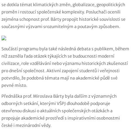
se dotkla témat klimatických změn, globalizace, geopolitických
proměn i rostoucí společenské komplexity. Posluchači ocenili
zejména schopnost prof. Bárty propojit historické souvislosti se
současnými výzvami srozumitelným a poutavým způsobem.
Součástí programu byla také následná debata s publikem, během
níž zazněla řada otázek týkajících se budoucnosti moderní
civilizace, role vzdělávání nebo významu historických zkušeností
pro dnešní společnost. Aktivní zapojení studentů i veřejnosti
potvrdilo, že podobná témata mají na akademické půdě své
pevné místo.
Přednáška prof. Miroslava Bárty byla dalším z významných
odborných setkání, kterými VŠPJ dlouhodobě podporuje
otevřenou diskusi o aktuálních společenských otázkách a
propojuje akademické prostředí s inspirativními osobnostmi
české i mezinárodní vědy.