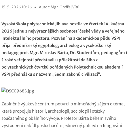
15. 5. 2026 10:26
●
Autor: Mgr. Ondřej Vítů
Vysoká škola polytechnická Jihlava hostila ve čtvrtek 14. května
2026 jednu z nejvýraznějších osobností české vědy a veřejného
intelektuálního prostoru. Pozvání na akademickou půdu VŠPJ
přijal přední český egyptolog, archeolog a vysokoškolský
pedagog prof. Mgr. Miroslav Bárta, Dr. Studentům, pedagogům i
široké veřejnosti představil u příležitosti dalšího z
polytechnických čtvrtků pořádaných Polytechnickou akademií
VŠPJ přednášku s názvem „Sedm zákonů civilizací“.
Zaplněné výukové centrum potvrdilo mimořádný zájem o téma,
které propojuje historii, archeologii, sociologii i otázky
současného globálního vývoje. Profesor Bárta během svého
vystoupení nabídl posluchačům jedinečný pohled na fungování