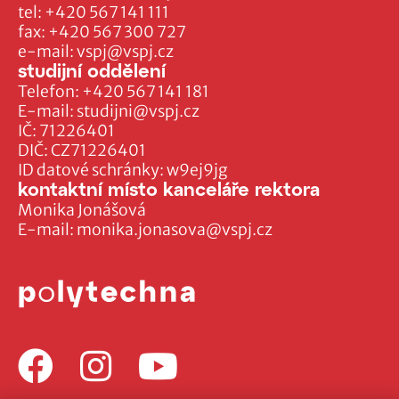
tel:
+420 567 141 111
fax:
+420 567 300 727
e-mail:
vspj@vspj.cz
studijní oddělení
Telefon:
+420 567 141 181
E-mail:
studijni@vspj.cz
IČ: 71226401
DIČ: CZ71226401
ID datové schránky: w9ej9jg
kontaktní místo kanceláře rektora
Monika Jonášová
E-mail:
monika.jonasova@vspj.cz