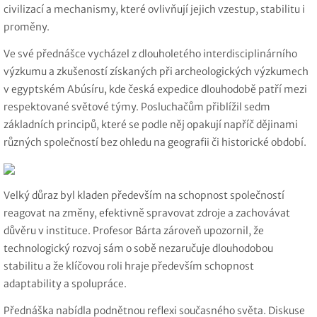
civilizací a mechanismy, které ovlivňují jejich vzestup, stabilitu i
proměny.
Ve své přednášce vycházel z dlouholetého interdisciplinárního
výzkumu a zkušeností získaných při archeologických výzkumech
v egyptském Abúsíru, kde česká expedice dlouhodobě patří mezi
respektované světové týmy. Posluchačům přiblížil sedm
základních principů, které se podle něj opakují napříč dějinami
různých společností bez ohledu na geografii či historické období.
Velký důraz byl kladen především na schopnost společností
reagovat na změny, efektivně spravovat zdroje a zachovávat
důvěru v instituce. Profesor Bárta zároveň upozornil, že
technologický rozvoj sám o sobě nezaručuje dlouhodobou
stabilitu a že klíčovou roli hraje především schopnost
adaptability a spolupráce.
Přednáška nabídla podnětnou reflexi současného světa. Diskuse