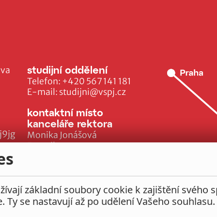
studijní oddělení
ava
Telefon:
+420 567 141 181
E-mail:
studijni@vspj.cz
kontaktní místo
kanceláře rektora
j9jg
Monika Jonášová
E-mail:
es
monika.jonasova@vspj.cz
ívají základní soubory cookie k zajištění svého 
e. Ty se nastavují až po udělení Vašeho souhlasu.