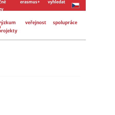
čné
erasmus+
vyhledat
zy
výzkum
veřejnost
spolupráce
a
projekty