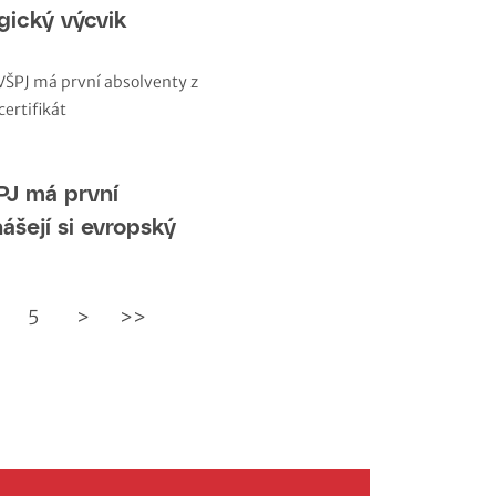
gický výcvik
PJ má první
ášejí si evropský
5
>
>>