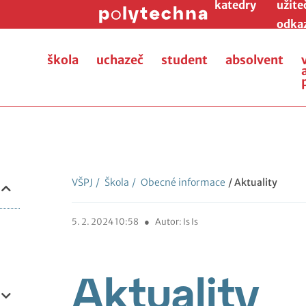
katedry
užite
odka
škola
uchazeč
student
absolvent
VŠPJ
/
Škola
/
Obecné informace
/ Aktuality
5. 2. 2024 10:58
●
Autor: Is Is
Aktuality