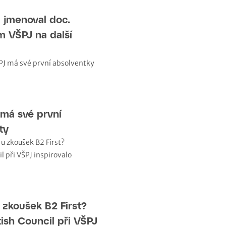
l jmenoval doc.
 VŠPJ na další
 má své první
ty
 zkoušek B2 First?
ish Council při VŠPJ