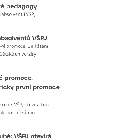
ské pedagogy
absolventů VŠPJ
é promoce.
ricky první promoce
uhé: VŠPJ otevírá