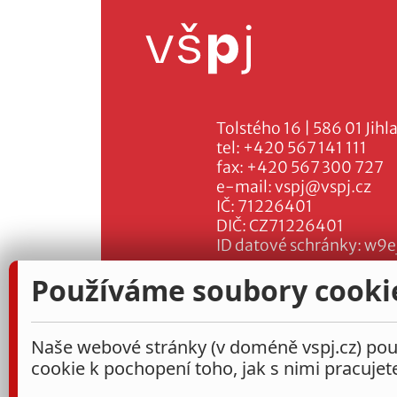
Tolstého 16 | 586 01 Jihl
tel:
+420 567 141 111
fax:
+420 567 300 727
e-mail:
vspj@vspj.cz
IČ: 71226401
DIČ: CZ71226401
ID datové schránky: w9e
Používáme soubory cooki
Naše webové stránky (v doméně vspj.cz) použ
cookie k pochopení toho, jak s nimi pracujet