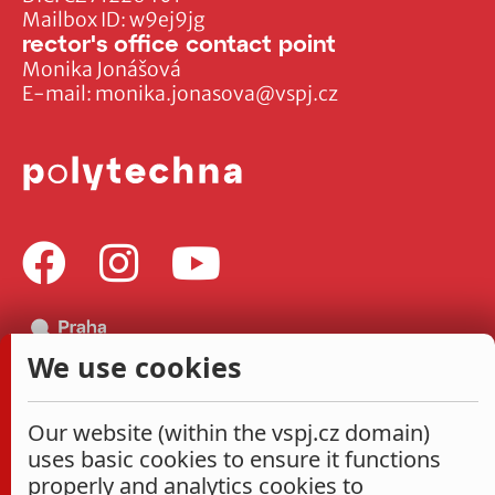
Mailbox ID: w9ej9jg
rector's office contact point
Monika Jonášová
E-mail:
monika.jonasova@vspj.cz
We use cookies
Our website (within the vspj.cz domain)
uses basic cookies to ensure it functions
properly and analytics cookies to