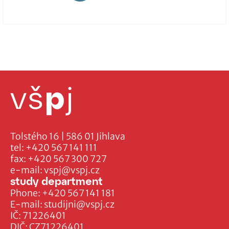
Tolstého 16 | 586 01 Jihlava
tel:
+420 567 141 111
fax:
+420 567 300 727
e-mail:
vspj@vspj.cz
study department
Phone:
+420 567 141 181
E-mail:
studijni@vspj.cz
IČ: 71226401
DIČ: CZ71226401