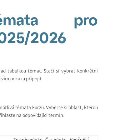
témata pro
2025/2026
nad tabulkou témat. Stačí si vybrat konkrétní
vím odkazu připojit.
otlivá témata kurzu. Vyberte si oblast, kterou
řihlaste na odpovídající termín.
Termín výuky
Čas výuky
Vyučující