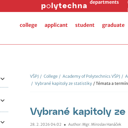
departments
college
applicant
student
graduate
VŠPJ
/
College
/
Academy of Polytechnics VŠPJ
/
A
/
Vybrané kapitoly ze statistiky
/ Témata a termí
Vybrané kapitoly ze 
28. 2. 2026 04:02
●
Author: Mgr. Miroslav Hanáček