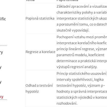
Základní zpracování a vizualiza
charakteristiky polohy a variabi
Popisná statistika
interpretace statistických ukaz
ific
a porozumění tomu, co o datec
skutečně vypovídají.
Pochopení vztahu mezi promě
interpretace korelačního koefic
princip lineární regrese, význa
Regrese a korelace
ry
parametrů modelu, koeficient
determinace a praktická interp
y
výstupů regresní analýzy.
Princip statistického usuzování
intervaly spolehlivosti, logika
y
Odhad a testvání
testování hypotéz, význam p-
hypotéz
hodnoty a správná interpretac
ky
statistických výsledků v kontex
rozhodování.