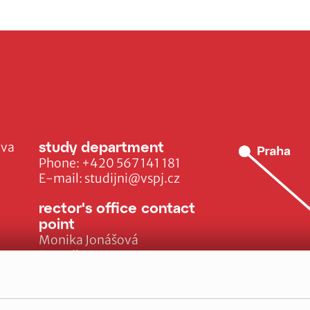
study department
ava
Phone:
+420 567 141 181
E-mail:
studijni@vspj.cz
rector's office contact
point
Monika Jonášová
E-mail:
monika.jonasova@vspj.cz