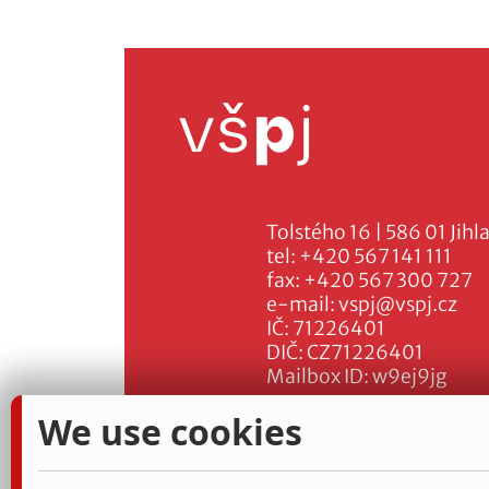
Tolstého 16 | 586 01 Jihl
tel:
+420 567 141 111
fax:
+420 567 300 727
e-mail:
vspj@vspj.cz
IČ: 71226401
DIČ: CZ71226401
Mailbox ID: w9ej9jg
We use cookies