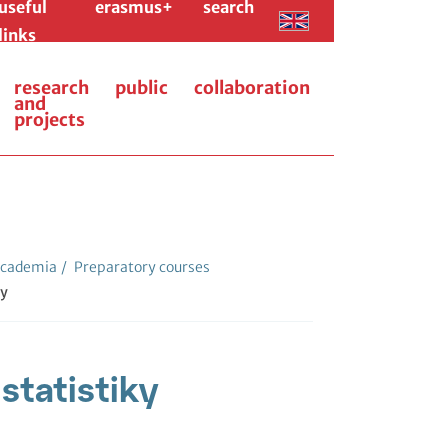
useful
erasmus+
search
links
research
public
collaboration
and
projects
cademia
/
Preparatory courses
ny
statistiky