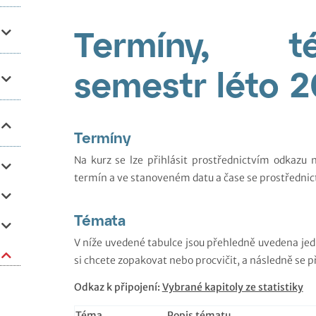
Termíny, 
semestr léto 
Termíny
Na kurz se lze přihlásit prostřednictvím odkazu 
termín a ve stanoveném datu a čase se prostřednict
Témata
V níže uvedené tabulce jsou přehledně uvedena jedn
si chcete zopakovat nebo procvičit, a následně se p
Odkaz k připojení:
Vybrané kapitoly ze statistiky
Téma
Popis tématu