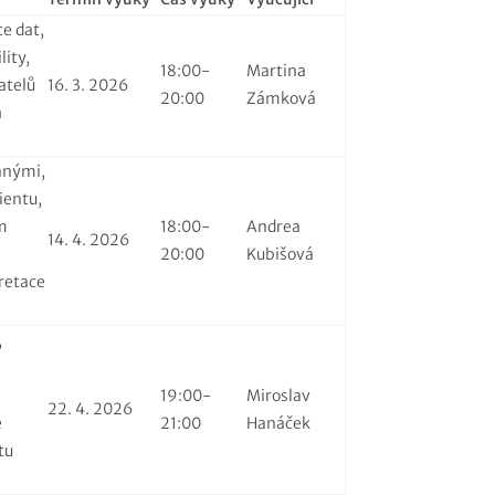
ce dat,
lity,
18:00-
Martina
atelů
16. 3. 2026
20:00
Zámková
h
nnými,
ientu,
m
18:00-
Andrea
14. 4. 2026
20:00
Kubišová
retace
,
19:00-
Miroslav
22. 4. 2026
e
21:00
Hanáček
tu