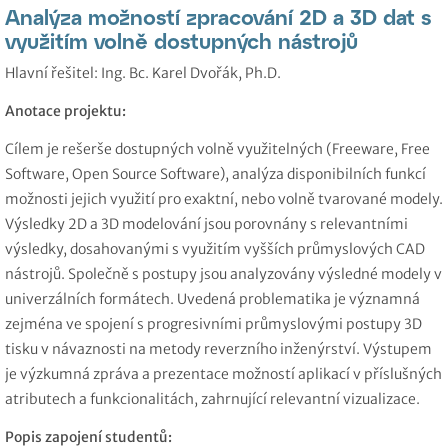
Analýza možností zpracování 2D a 3D dat s
využitím volně dostupných nástrojů
Hlavní řešitel: Ing. Bc. Karel Dvořák, Ph.D.
Anotace projektu:
Cílem je rešerše dostupných volně využitelných (Freeware, Free
Software, Open Source Software), analýza disponibilních funkcí
možnosti jejich využití pro exaktní, nebo volně tvarované modely.
Výsledky 2D a 3D modelování jsou porovnány s relevantními
výsledky, dosahovanými s využitím vyšších průmyslových CAD
nástrojů. Společně s postupy jsou analyzovány výsledné modely v
univerzálních formátech. Uvedená problematika je významná
zejména ve spojení s progresivními průmyslovými postupy 3D
tisku v návaznosti na metody reverzního inženýrství. Výstupem
je výzkumná zpráva a prezentace možností aplikací v příslušných
atributech a funkcionalitách, zahrnující relevantní vizualizace.
Popis zapojení studentů: