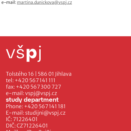
e-mail:
martina.dunickova@vspj.cz
Tolstého 16 | 586 01 Jihlava
tel:
+420 567 141 111
fax:
+420 567 300 727
e-mail:
vspj@vspj.cz
study department
Phone:
+420 567 141 181
E-mail:
studijni@vspj.cz
IČ: 71226401
DIČ: CZ71226401