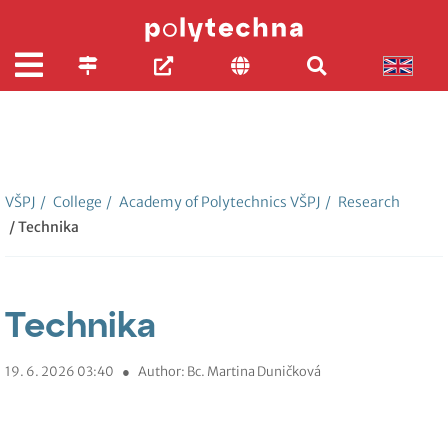
VŠPJ
/
College
/
Academy of Polytechnics VŠPJ
/
Research
/ Technika
Technika
19. 6. 2026 03:40
●
Author: Bc. Martina Duničková