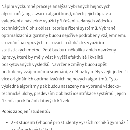
Náplní výzkumné práce je analýza vybraných hejnových
algoritmů (angl. swarm algorithms), návrh jejich úprav a
vylepšení a následné využití při řešení zadaných vědecko-
technických úloh z oblasti teorie a řízení systémů. Vybrané
optimalizační algoritmy budou nejdříve podrobeny vzájemnému
srovnání na typových testovacích úlohách s využitím
statistických metod. Poté budou u několika z nich navrženy
úpravy, které by měly vést k vyšší efektivitě i kvalitě
poskytovaných výsledků. Navržené změny budou opět
podrobeny vzájemnému srovnání, z něhož by měly vzejít jeden či
více originálních optimalizačních hejnových algoritmů. Tyto
výsledné algoritmy pak budou nasazeny na vybrané vědecko-
technické úlohy, především z oblastí identifikace systémů, jejich
řízení a prokládání datových křivek.
Popis zapojení studentů:
2-3 studenti (vhodné pro studenty vyšších ročníků gymnázií
a průmyslových škol),