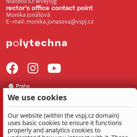
Mailbox ID: w9ej9jg
rector's office contact point
Monika Jonášová
E-mail:
monika.jonasova@vspj.cz
We use cookies
Our website (within the vspj.cz domain)
uses basic cookies to ensure it functions
properly and analytics cookies to