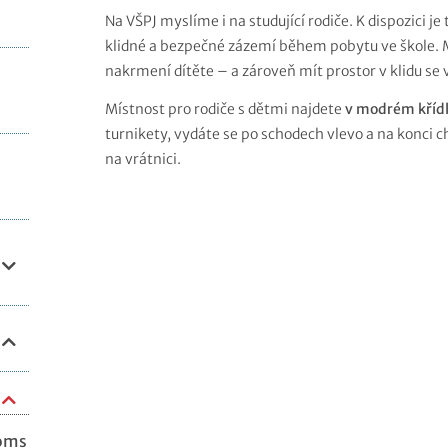
Na VŠPJ myslíme i na studující rodiče. K dispozici je 
klidné a bezpečné zázemí během pobytu ve škole. M
nakrmení dítěte – a zároveň mít prostor v klidu se
Místnost pro rodiče s dětmi najdete
v modrém křídl
turnikety, vydáte se po schodech vlevo a na konci ch
na vrátnici.
ooms