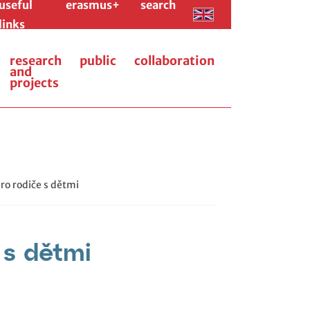
useful
erasmus+
search
links
research
public
collaboration
and
projects
ro rodiče s dětmi
 s dětmi