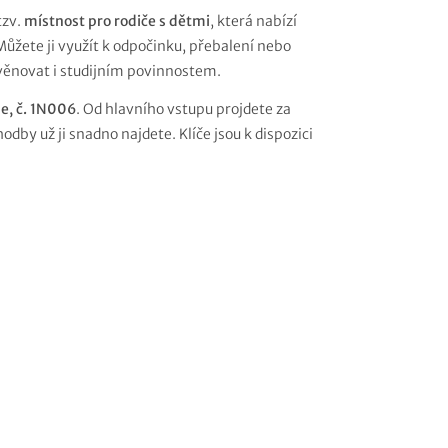
tzv.
místnost pro rodiče s dětmi
, která nabízí
ůžete ji využít k odpočinku, přebalení nebo
 věnovat i studijním povinnostem.
e, č. 1N006
. Od hlavního vstupu projdete za
odby už ji snadno najdete. Klíče jsou k dispozici