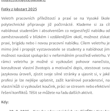
Fotky z Jobstart 2025
Veletrh pracovních příležitostí a praxí se na Vysoké škole
polytechnické připravuje již počtrnácté. Klademe si za cíl
nabídnout studentům i
absolventům co nejpestřejší nabídku od
zaměstnavatelů v blízkém i vzdálenějším okolí, možnost získat
praxi, brigádu nebo i novou pracovní nabídku. Cílem veletrhu je
mimo jiné i propojit vystavovatele se studenty a nabídnout jim
možnost navázat spolupráci v
neformálním prostředí veletrhu. V
rámci veletrhu je možné si vyzkoušet pohovor nanečisto,
konzultovat vlastní životopis a motivační dopis, otestovat svou
jazykovou úroveň, zjistit svoje silné stránky a ujasnit si, v jaké
profesi je lze nejlépe uplatnit, zažít kariérové poradenství, na
vlastní kůži si vyzkoušet koučink, práci se stresem nebo efektivní
řešení konfliktů. Těšit se můžete na řadu dalších aktivit.
Kdy: