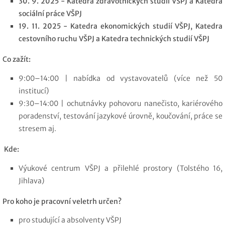
30. 9. 2025 -
Katedra zdravotnických studií VŠPJ a Katedra
sociální práce VŠPJ
19. 11. 2025 - Katedra ekonomických studií VŠPJ, Katedra
cestovního ruchu VŠPJ a Katedra technických studií VŠPJ
Co zažít:
9:00–14:00 | nabídka od vystavovatelů (více než 50
institucí)
9:30–14:00 | ochutnávky pohovoru nanečisto, kariérového
poradenství, testování jazykové úrovně, koučování, práce se
stresem aj.
Kde:
Výukové centrum VŠPJ a přilehlé prostory (Tolstého 16,
Jihlava)
Pro koho je pracovní veletrh určen?
pro studující a absolventy VŠPJ