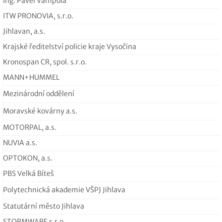
Ing. Pavel Vampola
ITW PRONOVIA, s.r.o.
Jihlavan, a.s.
Krajské ředitelství policie kraje Vysočina
Kronospan CR, spol. s.r.o.
MANN+HUMMEL
Mezinárodní oddělení
Moravské kovárny a.s.
MOTORPAL, a.s.
NUVIA a.s.
OPTOKON, a.s.
PBS Velká Bíteš
Polytechnická akademie VŠPJ Jihlava
Statutární město Jihlava
STORMWARE s.r.o.