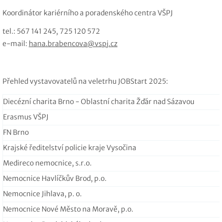
Koordinátor kariérního a poradenského centra VŠPJ
tel.: 567 141 245, 725 120 572
e-mail:
hana.brabencova@vspj.cz
Přehled vystavovatelů na veletrhu JOBStart 2025:
Diecézní charita Brno - Oblastní charita Žďár nad Sázavou
Erasmus VŠPJ
FN Brno
Krajské ředitelství policie kraje Vysočina
Medireco nemocnice, s.r.o.
Nemocnice Havlíčkův Brod, p.o.
Nemocnice Jihlava, p. o.
Nemocnice Nové Město na Moravě, p.o.