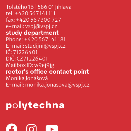
Tolstého 16 | 586 01 Jihlava
tel:
+420 567 141 111
fax:
+420 567 300 727
e-mail:
vspj@vspj.cz
study department
Phone:
+420 567 141 181
E-mail:
studijni@vspj.cz
IČ: 71226401
DIČ: CZ71226401
Mailbox ID: w9ej9jg
rector's office contact point
Monika Jonášová
E-mail:
monika.jonasova@vspj.cz