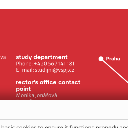
study department
ava
Phone:
+420 567 141 181
E-mail:
studijni@vspj.cz
rector's office contact
point
Monika Jonášová
E-mail:
monika.jonasova@vspj.cz
 basic cookies to ensure it functions properly a