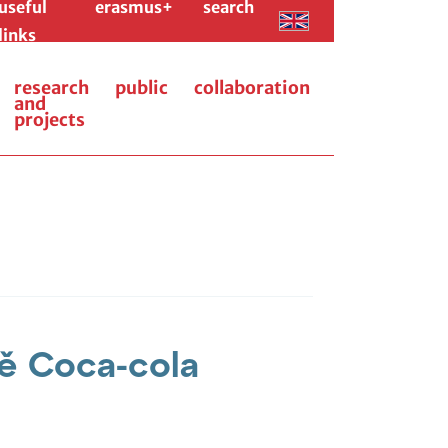
useful
erasmus+
search
links
research
public
collaboration
and
projects
tě Coca-cola