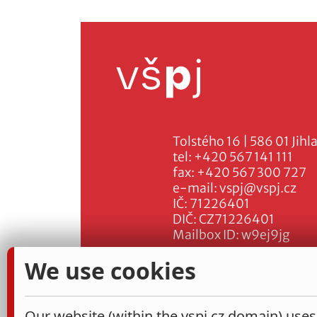
Tolstého 16 | 586 01 Jihl
tel:
+420 567 141 111
fax:
+420 567 300 727
e-mail:
vspj@vspj.cz
IČ: 71226401
DIČ: CZ71226401
Mailbox ID: w9ej9jg
We use cookies
Our website (within the vspj.cz domain) uses