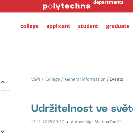
departments
college
applicant
student
graduate
VŠPJ
/
College
/
General information
/ Events
Udržitelnost ve svě
12. 11. 2025 09:37
●
Author: Mgr. Martina Tomšů